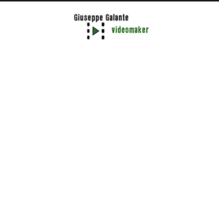
#promo
UN METANO È PER SEMPRE
Spot Fiat para el contest FCA “The Nonstop Sustainable
Mobility Generation [No SMoG]”. 2018.
#Script, grabación y edición
IDEACIÓN
Nayeli Salas, Giuseppe Galante
REALIZACIÓN
Giuseppe Galante
ACTORES/FIGURANTES