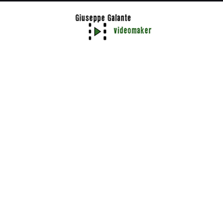
#eventi
URBAN STORIES
Videoclip dell’evento URBAN STORIES, progetto sperimentale
multidisciplinare ideato da Giuseppe Provinzano e Petra
Trombini insieme agli altri artisti e professionisti della Babel
crew (o che con questa collaborano): Simona Argentieri, Sergio
Beercock, Giuseppe Galante, Yoris Petrillo, Nayeli Salas, Angelo
Sicurella.
URBAN STORIES vuole declinare attraverso diverse forme
d’espressione artistica il patrimonio che il Pitrè ci ha donato,
nell’anno del centenario della sua morte, con l’intento di
rendergli omaggio riportandolo nelle strade della sua città e
rielaborandolo utilizzando linguaggi performativi che,