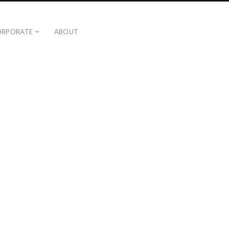
ORPORATE
ABOUT
Curr
PREVIOUS
NEXT