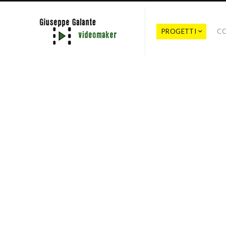
PROGETTI
C
#videoarte
EL AQUÍ, DESPUÉS.
Guardando alla tecnica del cinema
d’essai di Chris Marker, El aquí,
después nasce dalla necessità
di fissare nel tempo sentimenti e
sensazioni di un momento
determinato. A tal fine decostruisce
la realtà filmata con occhio quasi
documentario per poi plasmarla
attraverso il montaggio,
ricombinando immagini, poesia e
musica.
AUTORE